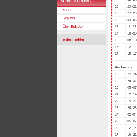
BundesLiga-Box
10.
20.-22
Suche
11.
27.-29
Register
12.
04.-06
Über BuLiBox
13.
11.-13
14.
18.-20
Fehler melden
15.
08.-10
16.
12.-14
17.
15.-17
Rückrunde:
18.
22.-24
19.
29.-31
20.
05.-07
21.
12.-14
22.
19.-21
23.
26.-28
24.
02.-04
25.
05.-07
26.
12.-14
27.
19.-21