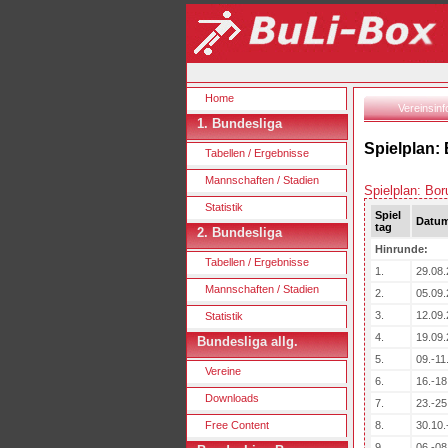
Home
Vereinsinf
1. Bundesliga
Spielplan:
Tabellen / Ergebnisse
Mannschaften / Stadien
Spielplan: Bo
Statistik
Spiel
Datu
tag
2. Bundesliga
Hinrunde:
Tabellen / Ergebnisse
1.
29.08.
Mannschaften / Stadien
2.
05.09.
3.
12.09.
Statistik
4.
19.09.
Bundesliga allg.
5.
09.-11
Vereine
6.
16.-18
Downloads
7.
23.-25
Free Content
8.
30.10.
9.
06.-08