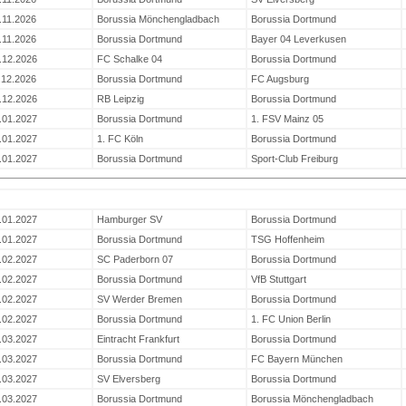
.11.2026
Borussia Mönchengladbach
Borussia Dortmund
.11.2026
Borussia Dortmund
Bayer 04 Leverkusen
.12.2026
FC Schalke 04
Borussia Dortmund
.12.2026
Borussia Dortmund
FC Augsburg
.12.2026
RB Leipzig
Borussia Dortmund
.01.2027
Borussia Dortmund
1. FSV Mainz 05
.01.2027
1. FC Köln
Borussia Dortmund
.01.2027
Borussia Dortmund
Sport-Club Freiburg
.01.2027
Hamburger SV
Borussia Dortmund
.01.2027
Borussia Dortmund
TSG Hoffenheim
.02.2027
SC Paderborn 07
Borussia Dortmund
.02.2027
Borussia Dortmund
VfB Stuttgart
.02.2027
SV Werder Bremen
Borussia Dortmund
.02.2027
Borussia Dortmund
1. FC Union Berlin
.03.2027
Eintracht Frankfurt
Borussia Dortmund
.03.2027
Borussia Dortmund
FC Bayern München
.03.2027
SV Elversberg
Borussia Dortmund
.03.2027
Borussia Dortmund
Borussia Mönchengladbach