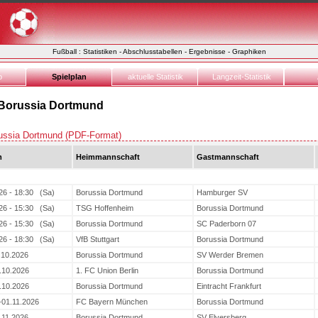
Fußball : Statistiken - Abschlusstabellen - Ergebnisse - Graphiken
o
Spielplan
aktuelle Statistik
Langzeit-Statistik
 Borussia Dortmund
russia Dortmund (PDF-Format)
m
Heimmannschaft
Gastmannschaft
26 - 18:30 (Sa)
Borussia Dortmund
Hamburger SV
26 - 15:30 (Sa)
TSG Hoffenheim
Borussia Dortmund
26 - 15:30 (Sa)
Borussia Dortmund
SC Paderborn 07
26 - 18:30 (Sa)
VfB Stuttgart
Borussia Dortmund
.10.2026
Borussia Dortmund
SV Werder Bremen
.10.2026
1. FC Union Berlin
Borussia Dortmund
.10.2026
Borussia Dortmund
Eintracht Frankfurt
-01.11.2026
FC Bayern München
Borussia Dortmund
.11.2026
Borussia Dortmund
SV Elversberg