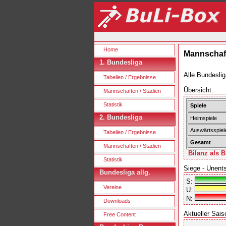
Home
Mannschaft
1. Bundesliga
Alle Bundeslig
Tabellen / Ergebnisse
Übersicht:
Mannschaften / Stadien
Statistik
Spiele
2. Bundesliga
Heimspiele
Auswärtsspiel
Tabellen / Ergebnisse
Gesamt
Mannschaften / Stadien
Bilanz als B
Statistik
Siege - Unent
Bundesliga allg.
S:
Vereine
U:
N:
Downloads
Aktueller Sais
Free Content