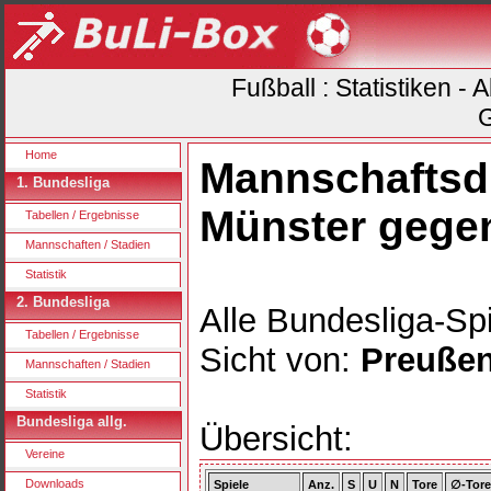
Fußball : Statistiken -
G
Home
Mannschaftsd
1. Bundesliga
Münster gege
Tabellen / Ergebnisse
Mannschaften / Stadien
Statistik
2. Bundesliga
Alle Bundesliga-Spi
Tabellen / Ergebnisse
Sicht von:
Preußen
Mannschaften / Stadien
Statistik
Bundesliga allg.
Übersicht:
Vereine
Downloads
Spiele
Anz.
S
U
N
Tore
∅-Tore