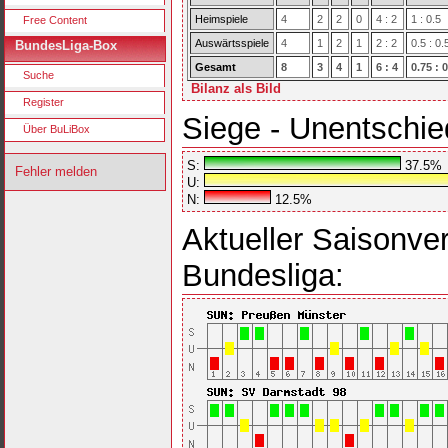
Heimspiele
4
2
2
0
4 : 2
1 : 0.5
Free Content
Auswärtsspiele
4
1
2
1
2 : 2
0.5 : 0.
BundesLiga-Box
Gesamt
8
3
4
1
6 : 4
0.75 : 0
Suche
Bilanz als Bild
Register
Siege - Unentschie
Über BuLiBox
S:
37.5%
Fehler melden
U:
N:
12.5%
Aktueller Saisonver
Bundesliga: