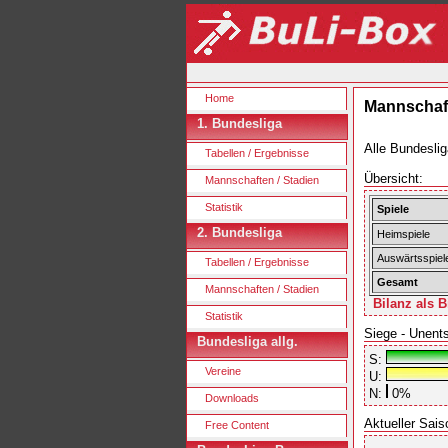
Home
Mannschaft
1. Bundesliga
Alle Bundeslig
Tabellen / Ergebnisse
Übersicht:
Mannschaften / Stadien
Statistik
Spiele
2. Bundesliga
Heimspiele
Auswärtsspiel
Tabellen / Ergebnisse
Gesamt
Mannschaften / Stadien
Bilanz als B
Statistik
Siege - Unent
Bundesliga allg.
S:
Vereine
U:
N:
0%
Downloads
Aktueller Sais
Free Content