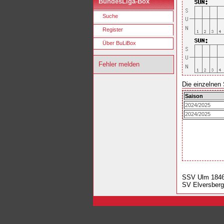
BundesLiga-Box
Suche
Register
Über BuLiBox
Fehler melden
Die einzelnen 
Saison
2024/2025
2024/2025
SSV Ulm 184
SV Elversber