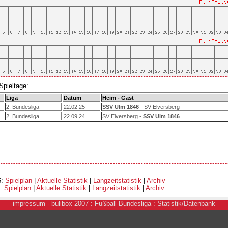
Spieltage:
Liga
Datum
Heim - Gast
2. Bundesliga
22.02.25
SSV Ulm 1846
- SV Elversberg
2. Bundesliga
22.09.24
SV Elversberg -
SSV Ulm 1846
6:
Spielplan
|
Aktuelle Statistik
|
Langzeitstatistik
|
Archiv
g:
Spielplan
|
Aktuelle Statistik
|
Langzeitstatistik
|
Archiv
i
mpressum
- bulibox 2007 : Fußball-Bundesliga : Statistik/Datenbank