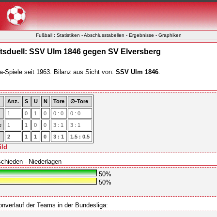
Fußball : Statistiken - Abschlusstabellen - Ergebnisse - Graphiken
sduell: SSV Ulm 1846 gegen SV Elversberg
a-Spiele seit 1963. Bilanz aus Sicht von:
SSV Ulm 1846
.
Anz.
S
U
N
Tore
∅-Tore
1
0
1
0
0 : 0
0 : 0
e
1
1
0
0
3 : 1
3 : 1
2
1
1
0
3 : 1
1.5 : 0.5
ild
schieden - Niederlagen
50%
50%
onverlauf der Teams in der Bundesliga: