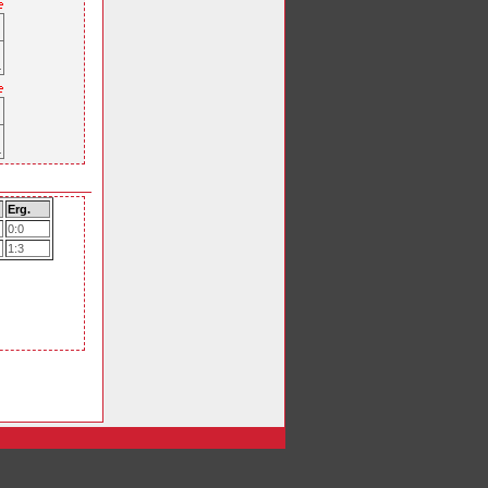
Erg.
0:0
1:3