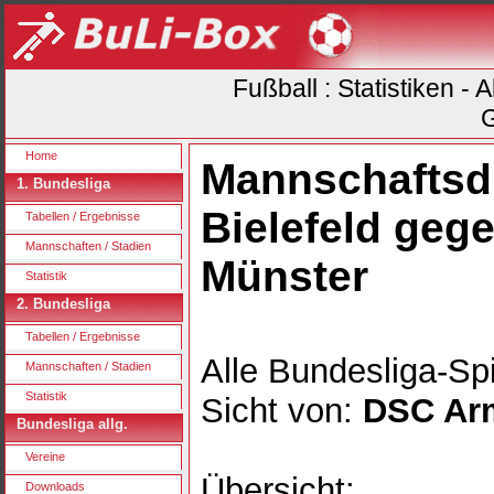
Fußball : Statistiken -
G
Home
Mannschaftsd
1. Bundesliga
Bielefeld geg
Tabellen / Ergebnisse
Mannschaften / Stadien
Münster
Statistik
2. Bundesliga
Tabellen / Ergebnisse
Alle Bundesliga-Spi
Mannschaften / Stadien
Statistik
Sicht von:
DSC Arm
Bundesliga allg.
Vereine
Übersicht:
Downloads