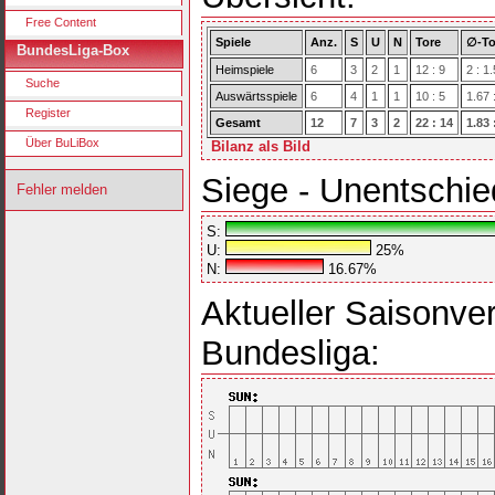
Free Content
Spiele
Anz.
S
U
N
Tore
∅-To
BundesLiga-Box
Heimspiele
6
3
2
1
12 : 9
2 : 1.
Suche
Auswärtsspiele
6
4
1
1
10 : 5
1.67 
Register
Gesamt
12
7
3
2
22 : 14
1.83 
Über BuLiBox
Bilanz als Bild
Siege - Unentschie
Fehler melden
S:
U:
25%
N:
16.67%
Aktueller Saisonver
Bundesliga: