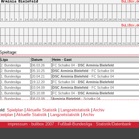
Spieltage:
Liga
Datum
Heim - Gast
2. Bundesliga
06.03.26
FC Schalke 04 -
DSC Arminia Bielefeld
2. Bundesliga
05.10.25
DSC Arminia Bielefeld
- FC Schalke 04
1. Bundesliga
20.04.21
DSC Arminia Bielefeld
- FC Schalke 04
1. Bundesliga
19.12.20
FC Schalke 04 -
DSC Arminia Bielefeld
1. Bundesliga
03.04.09
DSC Arminia Bielefeld
- FC Schalke 04
1. Bundesliga
25.10.08
FC Schalke 04 -
DSC Arminia Bielefeld
1. Bundesliga
08.03.08
Arminia Bielefeld
- Schalke 04
1. Bundesliga
22.09.07
Schalke 04 -
Arminia Bielefeld
eld:
Spielplan
|
Aktuelle Statistik
|
Langzeitstatistik
|
Archiv
1. Bundesliga
19.05.07
Schalke 04 -
Arminia Bielefeld
pielplan
|
Aktuelle Statistik
|
Langzeitstatistik
|
Archiv
1. Bundesliga
16.12.06
Arminia Bielefeld
- Schalke 04
1. Bundesliga
03.05.06
Schalke 04 -
Arminia Bielefeld
i
mpressum
- bulibox 2007 : Fußball-Bundesliga : Statistik/Datenbank
1. Bundesliga
03.12.05
Arminia Bielefeld
- Schalke 04
1. Bundesliga
07.05.05
Arminia Bielefeld
- Schalke 04
1. Bundesliga
28.11.04
Schalke 04 -
Arminia Bielefeld