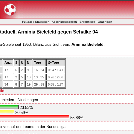
Fußball : Statistiken - Abschlusstabellen - Ergebnisse - Graphiken
sduell: Arminia Bielefeld gegen Schalke 04
a-Spiele seit 1963. Bilanz aus Sicht von:
Arminia Bielefeld
.
Anz.
S
U
N
Tore
∅-Tore
17
6
2
9
16 : 24
0.94 : 1.41
e
17
2
5
10
13 : 35
0.76 : 2.06
34
8
7
19
29 : 59
0.85 : 1.74
ild
schieden - Niederlagen
23.53%
20.59%
55.88%
onverlauf der Teams in der Bundesliga: