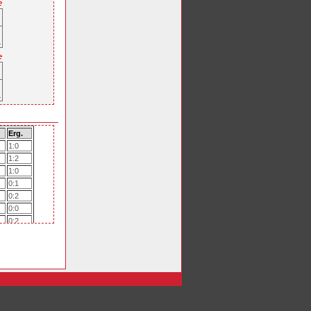
Erg.
1:0
1:2
1:0
0:1
0:2
0:0
0:2
3:0
2:1
0:1
3:1
0:1
0:2
2:1