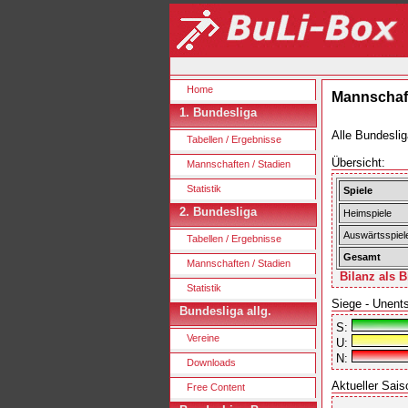
Home
Mannschaft
1. Bundesliga
Alle Bundeslig
Tabellen / Ergebnisse
Übersicht:
Mannschaften / Stadien
Statistik
Spiele
2. Bundesliga
Heimspiele
Auswärtsspiel
Tabellen / Ergebnisse
Gesamt
Mannschaften / Stadien
Bilanz als B
Statistik
Siege - Unent
Bundesliga allg.
S:
Vereine
U:
N:
Downloads
Aktueller Sais
Free Content