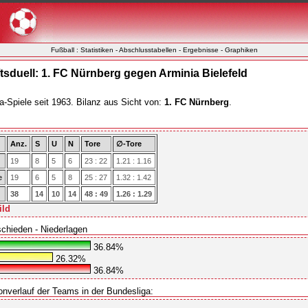
Fußball : Statistiken - Abschlusstabellen - Ergebnisse - Graphiken
sduell: 1. FC Nürnberg gegen Arminia Bielefeld
a-Spiele seit 1963. Bilanz aus Sicht von:
1. FC Nürnberg
.
Anz.
S
U
N
Tore
∅-Tore
19
8
5
6
23 : 22
1.21 : 1.16
e
19
6
5
8
25 : 27
1.32 : 1.42
38
14
10
14
48 : 49
1.26 : 1.29
ild
schieden - Niederlagen
36.84%
26.32%
36.84%
onverlauf der Teams in der Bundesliga: