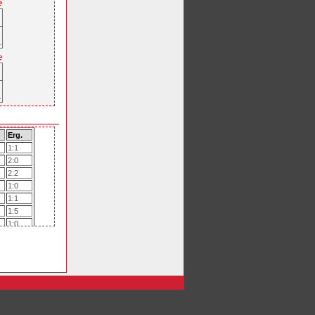
Erg.
1:1
2:0
2:2
1:0
1:1
1:5
1:0
1:2
1:0
1:3
0:4
2:2
2:2
3:1