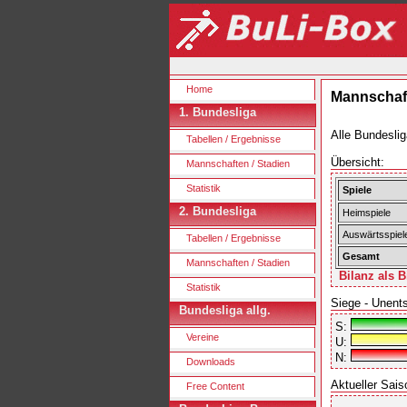
Home
Mannschaft
1. Bundesliga
Alle Bundeslig
Tabellen / Ergebnisse
Übersicht:
Mannschaften / Stadien
Statistik
Spiele
2. Bundesliga
Heimspiele
Auswärtsspiel
Tabellen / Ergebnisse
Gesamt
Mannschaften / Stadien
Bilanz als B
Statistik
Siege - Unent
Bundesliga allg.
S:
Vereine
U:
N:
Downloads
Aktueller Sais
Free Content