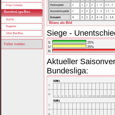
Heimspiele
2
1
1
0
1 : 0
0.5 : 0
Free Content
Auswärtsspiele
2
0
0
2
3 : 6
1.5 : 3
BundesLiga-Box
Gesamt
4
1
1
2
4 : 6
1 : 1.5
Suche
Bilanz als Bild
Register
Siege - Unentschie
Über BuLiBox
S:
25%
Fehler melden
U:
25%
N:
Aktueller Saisonver
Bundesliga: