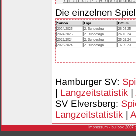
Die einzelnen Spiel
Saison
Liga
Datum
2024/2025
2. Bundesliga
28.03.25
2024/2025
2. Bundesliga
26.10.24
2023/2024
2. Bundesliga
25.02.24
2023/2024
2. Bundesliga
16.09.23
Hamburger SV:
Spi
|
Langzeitstatistik
|
SV Elversberg:
Spi
Langzeitstatistik
|
A
i
mpressum
- bulibox 2007 