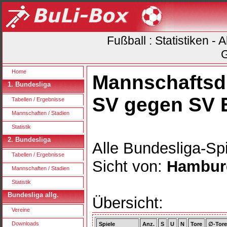
Fußball : Statistiken -
G
Home
Mannschaftsd
1. Bundesliga
SV gegen SV 
Tabellen / Ergebnisse
Mannschaften / Stadien
Statistik
2. Bundesliga
Alle Bundesliga-Spi
Tabellen / Ergebnisse
Sicht von:
Hambur
Mannschaften / Stadien
Statistik
Bundesliga allg.
Übersicht:
Vereine
Downloads
Spiele
Anz.
S
U
N
Tore
∅-Tore