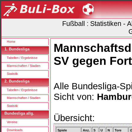
Fußball : Statistiken -
G
Home
Mannschaftsd
1. Bundesliga
SV gegen Fort
Tabellen / Ergebnisse
Mannschaften / Stadien
Statistik
2. Bundesliga
Alle Bundesliga-Spi
Tabellen / Ergebnisse
Sicht von:
Hambur
Mannschaften / Stadien
Statistik
Bundesliga allg.
Übersicht:
Vereine
Downloads
Spiele
Anz.
S
U
N
Tore
∅