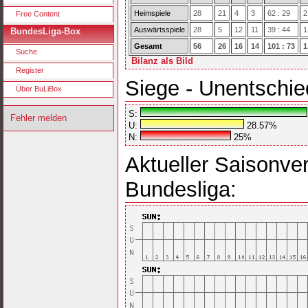
Heimspiele
28
21
4
3
62 : 29
2
Free Content
Auswärtsspiele
28
5
12
11
39 : 44
1
BundesLiga-Box
Gesamt
56
26
16
14
101 : 73
1
Suche
Bilanz als Bild
Register
Siege - Unentschie
Über BuLiBox
S:
Fehler melden
U:
28.57%
N:
25%
Aktueller Saisonver
Bundesliga: