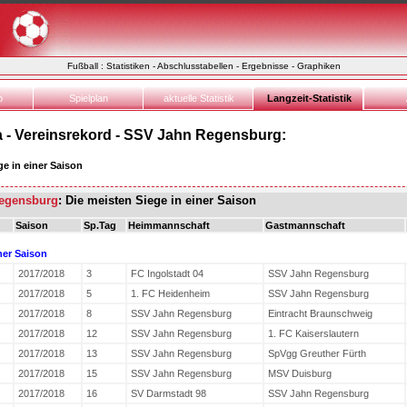
Fußball : Statistiken - Abschlusstabellen - Ergebnisse - Graphiken
o
Spielplan
aktuelle Statistik
Langzeit-Statistik
 - Vereinsrekord - SSV Jahn Regensburg:
ge in einer Saison
egensburg
: Die meisten Siege in einer Saison
Saison
Sp.Tag
Heimmannschaft
Gastmannschaft
ner Saison
2017/2018
3
FC Ingolstadt 04
SSV Jahn Regensburg
2017/2018
5
1. FC Heidenheim
SSV Jahn Regensburg
2017/2018
8
SSV Jahn Regensburg
Eintracht Braunschweig
2017/2018
12
SSV Jahn Regensburg
1. FC Kaiserslautern
2017/2018
13
SSV Jahn Regensburg
SpVgg Greuther Fürth
2017/2018
15
SSV Jahn Regensburg
MSV Duisburg
2017/2018
16
SV Darmstadt 98
SSV Jahn Regensburg