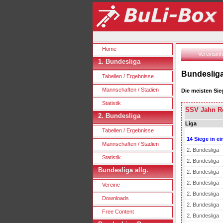
Home
Vereinsinf
1. Bundesliga
Bundesliga
Tabellen / Ergebnisse
Mannschaften / Stadien
Die meisten Sie
Statistik
SSV Jahn R
2. Bundesliga
Liga
Tabellen / Ergebnisse
14 Siege in ei
Mannschaften / Stadien
2. Bundesliga
Statistik
2. Bundesliga
Bundesliga allg.
2. Bundesliga
2. Bundesliga
Vereine
2. Bundesliga
Downloads
2. Bundesliga
Free Content
2. Bundesliga