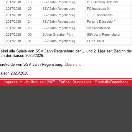
2017/2018
18
SSV Jahn Regensburg
DSC Arminia Bielefeld
2017/2018
20
SSV Jahn Regensburg
FC Ingolstadt 04
2017/2018
22
SSV Jahn Regensburg
1. FC Heidenheim
2017/2018
24
SSV Jahn Regensburg
Fortuna Düsseldorf
2017/2018
26
SSV Jahn Regensburg
SV Sandhausen
2017/2018
30
SpVgg Greuther Fürth
SSV Jahn Regensburg
2017/2018
31
SSV Jahn Regensburg
FC St. Pauli
 sind alle Spiele von
SSV Jahn Regensburg
der 1. und 2. Liga seit Beginn de
lich der Saison 2025/2026.
nsrekorde von SSV Jahn Regensburg:
Übersicht
aison 2025/2026
i
mpressum
- bulibox seit 2007 : Fußball-Bundesliga : Statistik/Datenbank