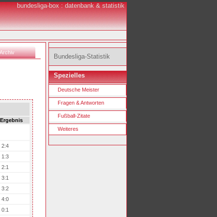
bundesliga-box : datenbank & statistik
Archiv
Bundesliga-Statistik
Spezielles
Deutsche Meister
Fragen & Antworten
Fußball-Zitate
Ergebnis
Weiteres
2:4
1:3
2:1
3:1
3:2
4:0
0:1