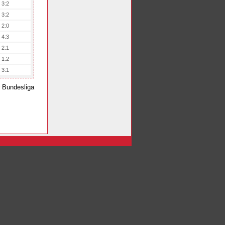
3:2
3:2
2:0
4:3
2:1
1:2
3:1
r Bundesliga