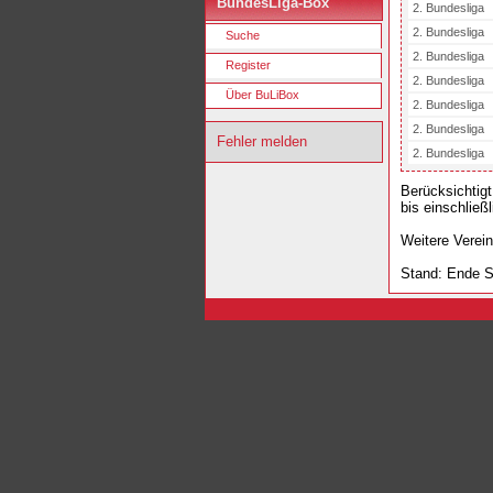
BundesLiga-Box
2. Bundesliga
2. Bundesliga
Suche
2. Bundesliga
Register
2. Bundesliga
Über BuLiBox
2. Bundesliga
2. Bundesliga
Fehler melden
2. Bundesliga
Berücksichtigt
bis einschließ
Weitere Verei
Stand: Ende S